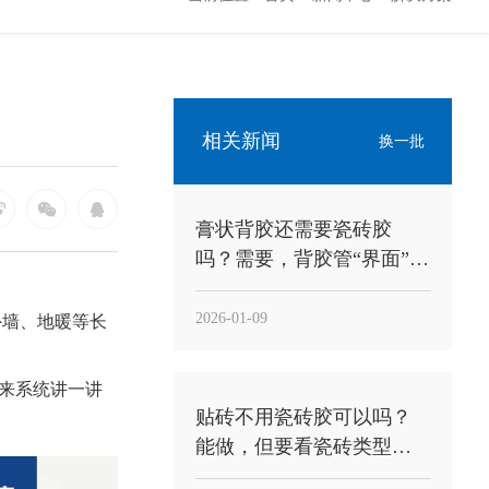
相关新闻
换一批
膏状背胶还需要瓷砖胶
吗？需要，背胶管“界面”，
瓷砖胶管“承托粘结”
2026-01-09
外墙、地暖等长
来系统讲一讲
贴砖不用瓷砖胶可以吗？
能做，但要看瓷砖类型和
工况，别把“能贴”当“能稳”