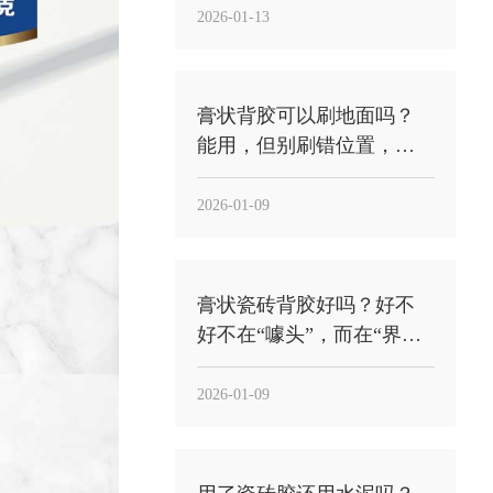
2026-01-13
膏状背胶可以刷地面吗？
能用，但别刷错位置，关
键是“刷砖背”不是“刷地面
基层”
2026-01-09
膏状瓷砖背胶好吗？好不
好不在“噱头”，而在“界面
稳定性”能不能落到工地
2026-01-09