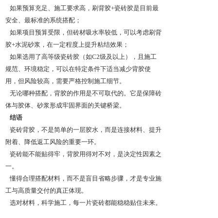
如果预算充足、施工要求高，刷背胶+瓷砖胶是目前最
安全、最标准的系统搭配；
如果项目预算受限，但砖材吸水率较低，可以考虑刷背
胶+水泥砂浆，在一定程度上提升粘结效果；
如果选用了高等级瓷砖胶（如C2级及以上），且施工
规范、环境稳定，可以在特定条件下适当减少背胶使
用，但风险较高，需要严格控制施工细节。
无论哪种搭配，背胶的作用是不可取代的。它是保障砖
体与胶体、砂浆形成牢固界面的关键桥梁。
结语
瓷砖背胶，不是简单的一层胶水，而是连接材料、提升
附着、降低返工风险的重要一环。
瓷砖能不能贴得牢，背胶用得对不对，是决定性因素之
一。
懂得合理搭配材料，而不是盲目省略步骤，才是专业施
工与高质量交付的真正体现。
选对材料，科学施工，每一片瓷砖都能稳稳贴住未来。