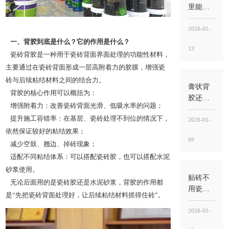
背”不
里能掺
是“刷地
水泥
面基层”
吗？不
2026-01-
建议随
一、背胶到底是什么？它的作用是什么？
13
意掺，
瓷砖背胶是一种用于瓷砖背面界面处理的功能性材料，
掺错比
主要通过在瓷砖背面形成一层高附着力的胶膜，增强瓷
例反而
砖与后续粘结材料之间的结合力。
更容易
膏状背
背胶的核心作用可以概括为：
空鼓
胶还需
增强附着力：改善瓷砖背面光滑、低吸水率的问题；
要瓷砖
提升施工容错率：在基层、瓷砖处理不到位的情况下，
胶吗？
2026-01-
需要，
依然保证较好的粘结效果；
09
背胶
减少空鼓、翘边、掉砖现象；
管“界
适配不同粘结体系：可以搭配瓷砖胶，也可以搭配水泥
面”，瓷
砂浆使用。
砖胶
贴砖不
无论后面用的是瓷砖胶还是水泥砂浆，背胶的作用都
管“承托
用瓷砖
是“先把瓷砖背面处理好，让后续粘结材料抓得住砖”。
粘结”
胶可以
吗？能
2026-01-
做，但