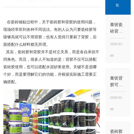
批
在瓷砖铺贴过程中，关于
瓷砖胶
和
背胶
的使用问题，
膏状瓷
现场经常听到各种不同说法。有的人认为只要瓷砖胶等
砖背胶
级够高就可以不用背胶；也有人觉得只要刷了背胶，后
好吗？
好不好
2026-01-
面搭配什么材料都无所谓。
不在“噱
其实，瓷砖胶和背胶并不是对立关系，而是各自承担不
09
头”，而
同角色。而且，很多人不知道的是：背胶不仅可以搭配
在“界面
瓷砖胶使用，也可以搭配水泥砂浆使用。关键不是选哪
稳定
个好，而是要理解它们的功能，并根据实际施工需要正
性”能不
膏状背
确搭配。
能落到
胶可以
工地
刷地面
吗？能
2026-01-
用，但
09
别刷错
位置，
关键
是“刷砖
瓷砖胶