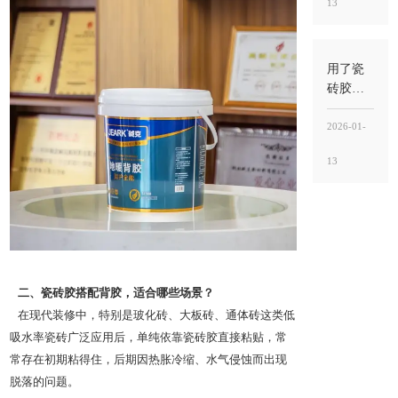
13
要看瓷
砖类型
和工
况，别
用了瓷
把“能
砖胶还
贴”当“能
用水泥
稳”
吗？能
2026-01-
不用就
13
别混
用，关
键看“工
法”与“用
途”
二、瓷砖胶搭配背胶，适合哪些场景？
在现代装修中，特别是玻化砖、大板砖、通体砖这类低
吸水率瓷砖广泛应用后，单纯依靠瓷砖胶直接粘贴，常
常存在初期粘得住，后期因热胀冷缩、水气侵蚀而出现
脱落的问题。