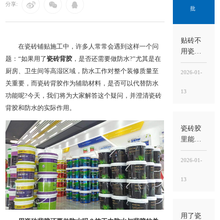
分享:
批
贴砖不
在瓷砖铺贴施工中，许多人常常会遇到这样一个问
用瓷砖
题：“如果用了
瓷砖背胶
，是否还需要做防水?”尤其是在
胶可以
厨房、卫生间等高湿区域，防水工作对整个装修质量至
吗？能
2026-01-
做，但
关重要，而瓷砖背胶作为辅助材料，是否可以代替防水
13
要看瓷
功能呢?今天，我们将为大家解答这个疑问，并澄清瓷砖
砖类型
背胶和防水的实际作用。
和工
况，别
瓷砖胶
把“能
里能掺
贴”当“能
水泥
稳”
吗？不
2026-01-
建议随
13
意掺，
掺错比
例反而
更容易
用了瓷