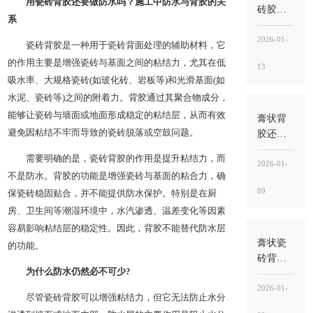
用瓷砖背胶还要做防水吗？施工中防水与背胶的关
空鼓
砖胶还
系
用水泥
吗？能
2026-01-
瓷砖背胶是一种用于瓷砖背面处理的辅助材料，它
不用就
的作用主要是增强瓷砖与基面之间的粘结力，尤其在低
13
别混
吸水率、大规格瓷砖(如玻化砖、岩板等)和光滑基面(如
用，关
水泥、瓷砖等)之间的附着力。背胶通过其聚合物成分，
键看“工
能够让瓷砖与墙面或地面形成稳定的粘结层，从而有效
法”与“用
膏状背
途”
胶还需
避免因粘结不牢而导致的瓷砖脱落或空鼓问题。
要瓷砖
需要明确的是，瓷砖背胶的作用是提升粘结力，而
胶吗？
2026-01-
不是防水。背胶的功能是增强瓷砖与基面的粘合力，确
需要，
09
保瓷砖稳固贴合，并不能提供防水保护。特别是在厨
背胶
管“界
房、卫生间等潮湿环境中，水汽渗透、温差变化等因素
面”，瓷
容易影响粘结层的稳定性。因此，背胶不能替代防水层
砖胶
膏状瓷
的功能。
管“承托
砖背胶
粘结”
为什么防水仍然必不可少?
好吗？
好不好
2026-01-
尽管瓷砖背胶可以增强粘结力，但它无法防止水分
不在“噱