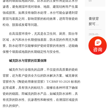
渗透到墙面或地面内部。防水层的主要作用是阻止水分
09
头”，而
渗透，避免潮湿环境对墙体、地面、建筑结构等产生腐
在“界面
稳定
蚀或损害。如果没有做防水处理，水分可能会渗透到背
性”能不
膏状背
胶层与基面之间，影响背胶的粘结效果，进而导致瓷砖
能落到
胶可以
松动、脱落或发霉等问题。
工地
刷地面
在高湿度环境中，尤其是在卫生间、厨房、阳台等
吗？能
2026-01-
用，但
区域，水汽和水分长期侵蚀基面，防水层的作用尤为重
09
别刷错
要。防水处理不仅能够保护瓷砖背胶的有效性，还能确
位置，
保整个墙面或地面的长期稳定性与安全性。
关键
碱克防水与背胶的双重保障
是“刷砖
背”不
碱克作为行业领先的品牌，不仅提供高质量的瓷砖
是“刷地
背胶，还为客户提供全方位的防水解决方案。碱克膏状
面基层”
背胶作为《陶瓷砖用膏状背胶》T/CBMF 93-2020 标准的
起草成果，具有强大的粘结力，能够在各种环境下确保
瓷砖的稳固。而碱克的防水产品，如碱克防水涂料，具
有优异的防水性、抗渗透性和耐候性，在潮湿区域提供
持久的保护。