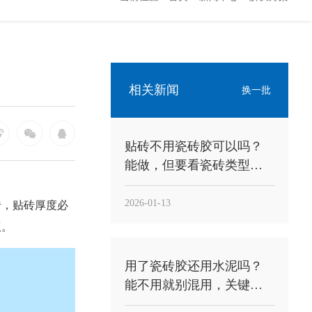
相关新闻
换一批
贴砖不用瓷砖胶可以吗？
能做，但要看瓷砖类型和
工况，别把“能贴”当“能稳”
2026-01-13
砖，贴砖厚度必
议。
用了瓷砖胶还用水泥吗？
能不用就别混用，关键
看“工法”与“用途”