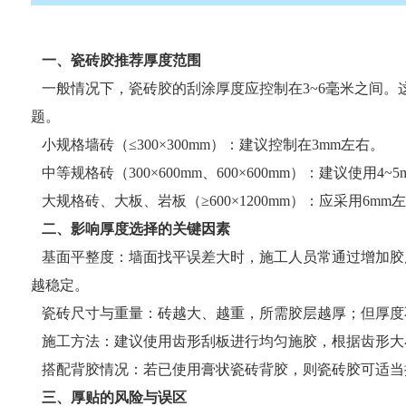
一、瓷砖胶推荐厚度范围
一般情况下，瓷砖胶的刮涂厚度应控制在3~6毫米之间。
题。
小规格墙砖（≤300×300mm）：建议控制在3mm左右。
中等规格砖（300×600mm、600×600mm）：建议使用4~
大规格砖、大板、岩板（≥600×1200mm）：应采用6
二、影响厚度选择的关键因素
基面平整度：墙面找平误差大时，施工人员常通过增加胶
越稳定。
瓷砖尺寸与重量：砖越大、越重，所需胶层越厚；但厚度不
施工方法：建议使用齿形刮板进行均匀施胶，根据齿形大
搭配背胶情况：若已使用膏状瓷砖背胶，则瓷砖胶可适当控
三、厚贴的风险与误区