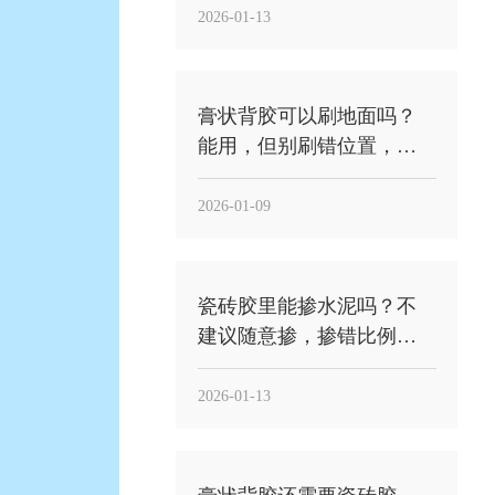
2026-01-13
膏状背胶可以刷地面吗？
能用，但别刷错位置，关
键是“刷砖背”不是“刷地面
基层”
2026-01-09
瓷砖胶里能掺水泥吗？不
建议随意掺，掺错比例反
而更容易空鼓
2026-01-13