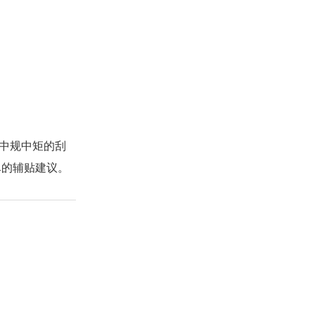
中规中矩的刮
尽的辅贴建议。