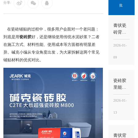
分享:
批
膏状瓷
在瓷砖铺贴的过程中，很多用户会面对一个老问题：
砖背胶
到底是用
瓷砖胶
好，还是继续使用传统水泥砂浆？二者
好吗？
在施工方式、材料性能、使用成本等方面都有明显差
好不好
2026-01-
不在“噱
异。碱克小编从专业角度出发，为大家拆解这两个常见
09
头”，而
铺贴材料的优劣对比。
在“界面
稳定
性”能不
瓷砖胶
能落到
里能掺
工地
水泥
吗？不
2026-01-
建议随
13
意掺，
掺错比
例反而
更容易
膏状背