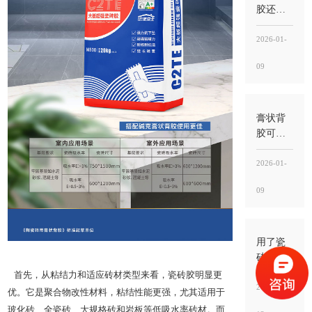
空鼓
胶还需
要瓷砖
胶吗？
2026-01-
需要，
09
背胶
管“界
面”，瓷
砖胶
膏状背
管“承托
胶可以
粘结”
刷地面
吗？能
2026-01-
用，但
09
别刷错
位置，
关键
是“刷砖
用了瓷
背”不
砖胶还
是“刷地
用水泥
首先，从粘结力和适应砖材类型来看，瓷砖胶明显更
面基层”
吗？能
2026-01-
优。它是聚合物改性材料，粘结性能更强，尤其适用于
不用就
玻化砖、全瓷砖、大规格砖和岩板等低吸水率砖材。而