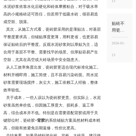
13
别混
水泥砂浆依靠水化后硬化和砖体摩擦粘合，对于吸水率
用，关
高的小规格砖还可胜任，但若用于低吸水砖，很容易造
键看“工
成空鼓、脱落。
法”与“用
贴砖不
途”
其次，从施工方式看，瓷砖胶采用的是薄贴法，对基层
用瓷砖
胶可以
平整度要求高，但铺贴厚度更薄，用料更省，也更容易
吗？能
2026-01-
保证贴砖后的平整度。反观水泥砂浆则以厚贴为主，适
做，但
合用于基层不平整、需要找平的场景。但厚贴容易产生
13
要看瓷
空鼓，尤其在高空或大砖场景中安全隐患大。
砖类型
从人工效率角度出发，瓷砖胶更适合现代标准化施工。
和工
材料开桶即用，施工简便，且不容易污染砖面。而水泥
况，别
砂浆需要现场搅拌，灰尘大，施工依赖工人经验，整体
把“能
贴”当“能
效率较低。
稳”
关于成本，一些人误以为瓷砖胶更贵。但实际上，水泥
砂浆虽然单价低，但因施工厚度大、损耗多、返工率
高，综合成本并不低。特别是在需要搭配背胶或用于关
键部位时，瓷砖胶+
背胶
的系统铺贴方案虽然材料成本稍
高，但能有效避免后期返修，性价比更高。
总结来看，如果是铺贴玻化砖、岩板、大砖等，建议使