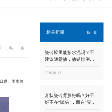
相关新闻
换一批
瓷砖胶里能掺水泥吗？不
建议随意掺，掺错比例反
而更容易空鼓
2026-01-13
日晒、雨水侵
膏状瓷砖背胶好吗？好不
好不在“噱头”，而在“界面
稳定性”能不能落到工地