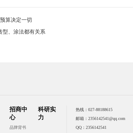
预算决定一切
砖型、涂法都有关系
招商中
科研实
热线：
027-88188615
心
力
邮箱：2356142541@qq.com
品牌背书
QQ：2356142541