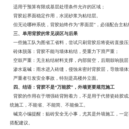
适用于预算有限或基层处理条件允许的区域；
背胶起界面稳定作用，水泥砂浆为粘结层。
但无论哪种系统，背胶始终作为“界面层”，必须配合主粘
三、单用背胶的常见误区与后果
一些施工队为图省工省料，尝试只刷背胶后将瓷砖直接压
砖体脱落：背胶不能与墙体粘结，受重力下滑严重；
空鼓严重：无主粘结材料支撑，内部留空，后期鼓响脱
渗水返碱：雨水进入砖缝，侵蚀未密封背胶层，导致墙体
严重者引发安全事故，特别是高楼外立面。
四、结语：背胶不是“万能胶”，外墙更要规范施工
背胶的作用在于增强砖背附着力，不是用于代替瓷砖胶或
统施工，不能省、不能简、不能偷工。
碱克小编提醒：贴砖安全无小事，尤其是外墙施工，一定
搭配建议。