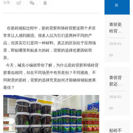
分享:
批
膏状瓷
在瓷砖铺贴过程中，
瓷砖背胶
和
墙砖背胶
这两个术语
砖背胶
常常让人感到困惑。很多人以为它们是两种不同的产
好吗？
品，但其实它们是同一种材料。真正的区别在于应用场
好不好
2026-01-
不在“噱
景，即贴哪里和贴多大的砖，背胶的选择也要因砖而
09
头”，而
异。
在“界面
今天，碱克小编就带你了解，为什么瓷砖背胶和墙砖背
稳定
胶看似相同，却在不同场景中有所差别？不同规格、不
性”能不
膏状背
同材质的瓷砖，背胶的选择究竟如何才能确保铺贴效果
能落到
胶还需
最佳？
工地
要瓷砖
胶吗？
2026-01-
需要，
09
背胶
管“界
面”，瓷
砖胶
贴砖不