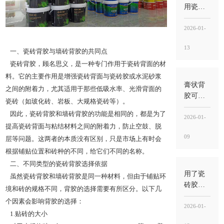
管“承托
用瓷砖
粘结”
胶可以
吗？能
2026-01-
做，但
13
要看瓷
一、瓷砖背胶与墙砖背胶的共同点
砖类型
瓷砖背胶，顾名思义，是一种专门作用于瓷砖背面的材
和工
料。它的主要作用是增强瓷砖背面与瓷砖胶或水泥砂浆
况，别
膏状背
之间的附着力，尤其适用于那些低吸水率、光滑背面的
把“能
胶可以
瓷砖（如玻化砖、岩板、大规格瓷砖等）。
贴”当“能
刷地面
因此，瓷砖背胶和墙砖背胶的功能是相同的，都是为了
稳”
吗？能
2026-01-
提高瓷砖背面与粘结材料之间的附着力，防止空鼓、脱
用，但
09
别刷错
层等问题。这两者的本质没有区别，只是市场上有时会
位置，
根据铺贴位置和砖种的不同，给它们不同的名称。
关键
二、不同类型的瓷砖背胶选择依据
是“刷砖
用了瓷
虽然瓷砖背胶和墙砖背胶是同一种材料，但由于铺贴环
背”不
砖胶还
境和砖的规格不同，背胶的选择需要有所区分。以下几
是“刷地
用水泥
个因素会影响背胶的选择：
面基层”
吗？能
2026-01-
1.贴砖的大小
不用就