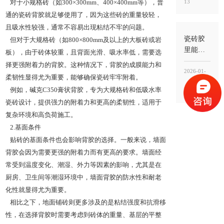
13
对于小规格砖（如300×300mm、400×400mm等），普
别混
用，关
通的瓷砖背胶就足够使用了，因为这些砖的重量较轻，
键看“工
且吸水性较强，通常不容易出现粘结不牢的问题。
法”与“用
瓷砖胶
但对于大规格砖（如800×800mm及以上的大板砖或岩
途”
里能掺
板），由于砖体较重，且背面光滑、吸水率低，需要选
水泥
择更强附着力的背胶。这种情况下，背胶的成膜能力和
吗？不
2026-01-
柔韧性显得尤为重要，能够确保瓷砖牢牢附着。
建议随
例如，碱克C350膏状背胶，专为大规格砖和低吸水率
13
意掺，
瓷砖设计，提供强力的附着力和更高的柔韧性，适用于
掺错比
复杂环境和高负荷施工。
例反而
更容易
2.基面条件
空鼓
贴砖的基面条件也会影响背胶的选择。一般来说，墙面
背胶会因为需要更强的附着力而有更高的要求。墙面经
常受到温度变化、潮湿、外力等因素的影响，尤其是在
厨房、卫生间等潮湿环境中，墙面背胶的防水性和耐老
化性就显得尤为重要。
相比之下，地面铺砖则更多涉及的是粘结强度和抗滑移
性，在选择背胶时需要考虑到砖体的重量、基层的平整