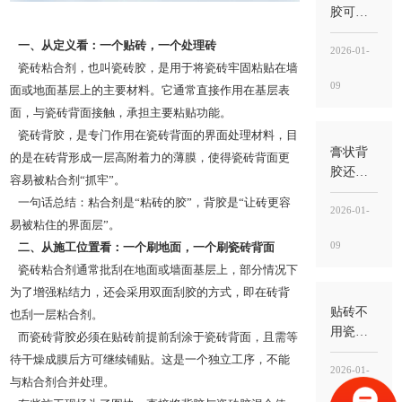
途”
胶可以
刷地面
一、从定义看：一个贴砖，一个处理砖
吗？能
2026-01-
瓷砖粘合剂，也叫瓷砖胶，是用于将瓷砖牢固粘贴在墙
用，但
09
别刷错
面或地面基层上的主要材料。它通常直接作用在基层表
位置，
面，与瓷砖背面接触，承担主要粘贴功能。
关键
瓷砖背胶，是专门作用在瓷砖背面的界面处理材料，目
是“刷砖
膏状背
的是在砖背形成一层高附着力的薄膜，使得瓷砖背面更
背”不
胶还需
容易被粘合剂“抓牢”。
是“刷地
要瓷砖
一句话总结：粘合剂是“粘砖的胶”，背胶是“让砖更容
面基层”
胶吗？
2026-01-
易被粘住的界面层”。
需要，
09
二、从施工位置看：一个刷地面，一个刷瓷砖背面
背胶
管“界
瓷砖粘合剂通常批刮在地面或墙面基层上，部分情况下
面”，瓷
为了增强粘结力，还会采用双面刮胶的方式，即在砖背
砖胶
贴砖不
也刮一层粘合剂。
管“承托
用瓷砖
而瓷砖背胶必须在贴砖前提前刮涂于瓷砖背面，且需等
粘结”
胶可以
待干燥成膜后方可继续铺贴。这是一个独立工序，不能
吗？能
2026-01-
与粘合剂合并处理。
做，但