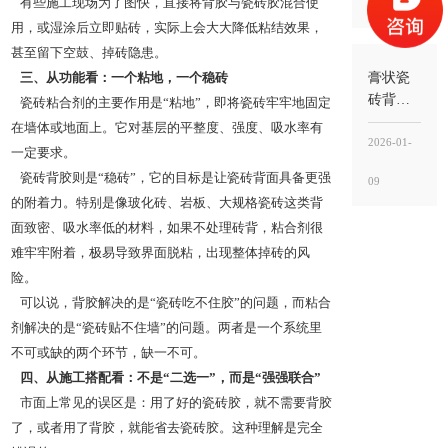
有些施工现场为了图快，直接将背胶与瓷砖胶混合使
13
要看瓷
用，或湿涂后立即贴砖，实际上会大大降低粘结效果，
砖类型
和工
甚至留下空鼓、掉砖隐患。
况，别
膏状瓷
三、从功能看：一个粘地，一个稳砖
把“能
砖背胶
瓷砖粘合剂的主要作用是“粘地”，即将瓷砖牢牢地固定
贴”当“能
好吗？
在墙体或地面上。它对基层的平整度、强度、吸水率有
稳”
好不好
2026-01-
一定要求。
不在“噱
瓷砖背胶则是“稳砖”，它的目标是让瓷砖背面具备更强
09
头”，而
的附着力。特别是像玻化砖、岩板、大规格瓷砖这类背
在“界面
面致密、吸水率低的材料，如果不处理砖背，粘合剂很
稳定
性”能不
难牢牢附着，极易导致界面脱粘，出现整体掉砖的风
能落到
险。
工地
可以说，背胶解决的是“瓷砖吃不住胶”的问题，而粘合
剂解决的是“瓷砖贴不住墙”的问题。两者是一个系统里
不可或缺的两个环节，缺一不可。
四、从施工搭配看：不是“二选一”，而是“强强联合”
市面上常见的误区是：用了好的瓷砖胶，就不需要背胶
了，或者用了背胶，就能省去瓷砖胶。这种理解是完全