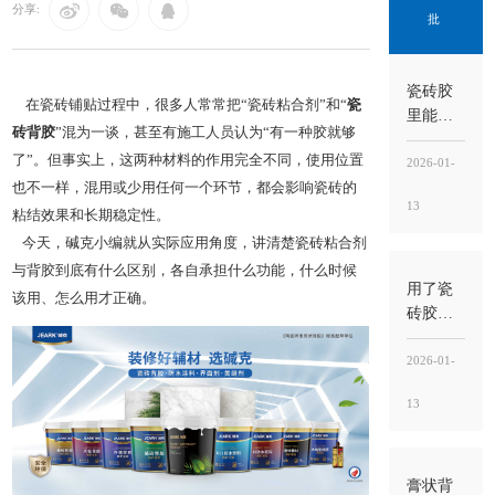
分享:
批
瓷砖胶
在瓷砖铺贴过程中，很多人常常把“瓷砖粘合剂”和“
瓷
里能掺
砖背胶
”混为一谈，甚至有施工人员认为“有一种胶就够
水泥
了”。但事实上，这两种材料的作用完全不同，使用位置
吗？不
2026-01-
建议随
也不一样，混用或少用任何一个环节，都会影响瓷砖的
13
意掺，
粘结效果和长期稳定性。
掺错比
今天，碱克小编就从实际应用角度，讲清楚瓷砖粘合剂
例反而
与背胶到底有什么区别，各自承担什么功能，什么时候
更容易
用了瓷
该用、怎么用才正确。
空鼓
砖胶还
用水泥
吗？能
2026-01-
不用就
13
别混
用，关
键看“工
法”与“用
膏状背