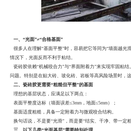
一、“光面”≠“合格基面”
很多人在理解“基面平整”时，容易把它等同为“墙面越光
情况下，光面反而不利于粘结。
瓷砖胶依赖“机械咬合力”与“界面附着力”来实现牢固粘
问题。特别是在贴大砖、玻化砖、岩板等高风险场景时，
二、瓷砖胶更需要“粗糙但平整”的基面
理想的基层状态，应满足以下两点：
表面平整度达标（墙面误差≤3mm，地面≤5mm）；
基面适度粗糙，具备一定附着力与微观咬合结构。
换句话说，不是要“光滑”，而是要“结实、干净、带一定
三、以下几类“光面基层”需要特别处理