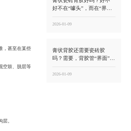
膏状瓷砖背胶好吗？好不
好不在“噱头”，而在“界面
稳定性”能不能落到工地
2026-01-09
准，甚至在某些
膏状背胶还需要瓷砖胶
吗？需要，背胶管“界面”，
瓷砖胶管“承托粘结”
现空鼓、脱层等
2026-01-09
构层。