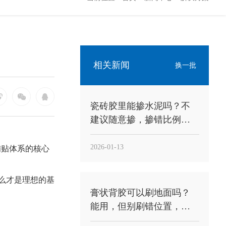
相关新闻
换一批
瓷砖胶里能掺水泥吗？不
建议随意掺，掺错比例反
而更容易空鼓
2026-01-13
铺贴体系的核心
么才是理想的基
膏状背胶可以刷地面吗？
能用，但别刷错位置，关
键是“刷砖背”不是“刷地面