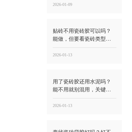
基层”
2026-01-09
贴砖不用瓷砖胶可以吗？
能做，但要看瓷砖类型和
工况，别把“能贴”当“能稳”
2026-01-13
用了瓷砖胶还用水泥吗？
能不用就别混用，关键
看“工法”与“用途”
2026-01-13