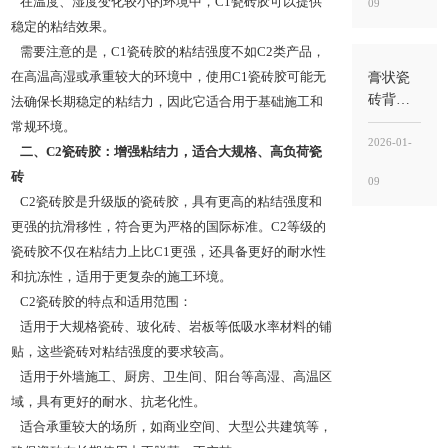
在温度、湿度变化较小的环境中，C1瓷砖胶可以提供
09
背胶
稳定的粘结效果。
管“界
面”，瓷
需要注意的是，C1瓷砖胶的粘结强度不如C2类产品，
砖胶
膏状瓷
在高温高湿或承重较大的环境中，使用C1瓷砖胶可能无
管“承托
砖背胶
法确保长期稳定的粘结力，因此它适合用于基础施工和
粘结”
好吗？
常规环境。
好不好
2026-01-
二、C2瓷砖胶：增强粘结力，适合大规格、高负荷瓷
不在“噱
砖
09
头”，而
C2瓷砖胶是升级版的瓷砖胶，具有更高的粘结强度和
在“界面
更强的抗滑移性，符合更为严格的国际标准。C2等级的
稳定
瓷砖胶不仅在粘结力上比C1更强，还具备更好的耐水性
性”能不
能落到
和抗冻性，适用于更复杂的施工环境。
工地
C2瓷砖胶的特点和适用范围：
适用于大规格瓷砖、玻化砖、岩板等低吸水率材料的铺
贴，这些瓷砖对粘结强度的要求较高。
适用于外墙施工、厨房、卫生间、阳台等高湿、高温区
域，具有更好的耐水、抗老化性。
适合承重较大的场所，如商业空间、大型公共建筑等，