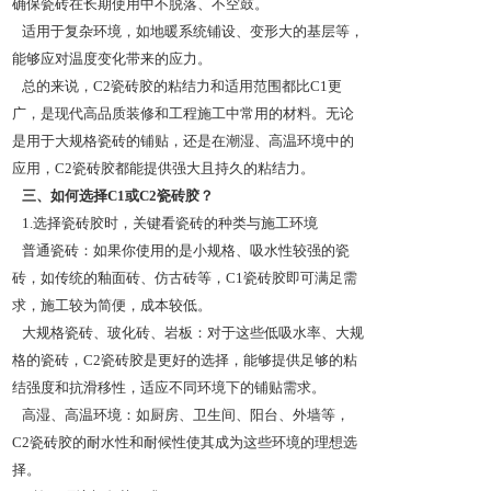
确保瓷砖在长期使用中不脱落、不空鼓。
适用于复杂环境，如地暖系统铺设、变形大的基层等，
能够应对温度变化带来的应力。
总的来说，C2瓷砖胶的粘结力和适用范围都比C1更
广，是现代高品质装修和工程施工中常用的材料。无论
是用于大规格瓷砖的铺贴，还是在潮湿、高温环境中的
应用，C2瓷砖胶都能提供强大且持久的粘结力。
三、如何选择C1或C2瓷砖胶？
1.选择瓷砖胶时，关键看瓷砖的种类与施工环境
普通瓷砖：如果你使用的是小规格、吸水性较强的瓷
砖，如传统的釉面砖、仿古砖等，C1瓷砖胶即可满足需
求，施工较为简便，成本较低。
大规格瓷砖、玻化砖、岩板：对于这些低吸水率、大规
格的瓷砖，C2瓷砖胶是更好的选择，能够提供足够的粘
结强度和抗滑移性，适应不同环境下的铺贴需求。
高湿、高温环境：如厨房、卫生间、阳台、外墙等，
C2瓷砖胶的耐水性和耐候性使其成为这些环境的理想选
择。