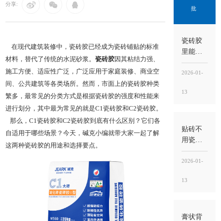
分享:
批
瓷砖胶
在现代建筑装修中，瓷砖胶已经成为瓷砖铺贴的标准
里能掺
材料，替代了传统的水泥砂浆。
瓷砖胶
因其粘结力强、
水泥
施工方便、适应性广泛，广泛应用于家庭装修、商业空
吗？不
2026-01-
建议随
间、公共建筑等各类场所。然而，市面上的瓷砖胶种类
13
意掺，
繁多，最常见的分类方式是根据瓷砖胶的强度和性能来
掺错比
进行划分，其中最为常见的就是C1瓷砖胶和C2瓷砖胶。
例反而
那么，C1瓷砖胶和C2瓷砖胶到底有什么区别？它们各
更容易
贴砖不
自适用于哪些场景？今天，碱克小编就带大家一起了解
空鼓
用瓷砖
这两种瓷砖胶的用途和选择要点。
胶可以
吗？能
2026-01-
做，但
13
要看瓷
砖类型
和工
况，别
膏状背