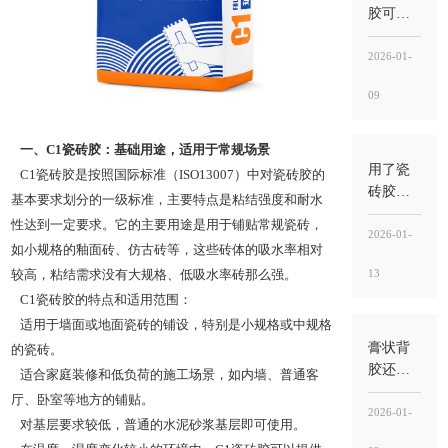
把“能
胶可以
贴”当“能
刷地面
稳”
吗？能
2026-01-
用，但
09
别刷错
位置，
关键
一、C1瓷砖胶：基础用途，适用于常规场景
是“刷砖
用了瓷
C1瓷砖胶是按照国际标准（ISO13007）中对瓷砖胶的
背”不
砖胶还
基本要求划分的一级标准，主要特点是粘结强度和耐水
是“刷地
用水泥
性达到一定要求。它的主要用途是用于铺贴常规瓷砖，
面基层”
吗？能
2026-01-
如小规格的釉面砖、仿古砖等，这些砖体的吸水率相对
不用就
13
较高，粘结需求没有大规格、低吸水率砖那么强。
别混
用，关
C1瓷砖胶的特点和适用范围：
键看“工
适用于墙面或地面瓷砖的铺设，特别是小规格或中规格
法”与“用
膏状背
的瓷砖。
途”
胶还需
适合家庭装修和低负荷的施工场景，如内墙、普通客
要瓷砖
厅、卧室等地方的铺贴。
胶吗？
2026-01-
对基层要求较低，普通的水泥砂浆基层即可使用。
需要，