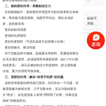
解决岩板铺贴的核心难题。
13
意掺，
二、瓷砖胶的作用：承载粘结主力
掺错比
在岩板铺贴中，瓷砖胶的作用是作为粘结体系的主体材
例反而
更容易
料，将岩板与基层墙面、地面牢牢结合。相比水泥砂
贴砖不
空鼓
用瓷砖
浆，瓷砖胶具有：
胶可以
更高的粘结强度
吗？能
2026-01-
更强的抗滑移性
做，但
更好的柔韧性（可适应温差引起的微小位移）
13
要看瓷
更好的耐水、耐冻性能
砖类型
对于岩板这种大规格、超低吸水率材料，普通瓷砖胶往
和工
往无法满足需求，必须选用高等级瓷砖胶（如C2TES2级
况，别
把“能
别或更高），保证足够的粘结力和柔韧性，防止因热胀
贴”当“能
冷缩、重力作用而导致掉板。
稳”
三、背胶的作用：解决“砖背不吃胶”的问题
虽然高等级瓷砖胶性能已很强，但仍存在一个问题：岩
板背面极为致密光滑，几乎无吸水性，无法与瓷砖胶充
分“咬合”。这也是很多人发现“明明用了好胶，结果还是
掉砖”的根源所在。