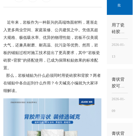
批
近年来，岩板作为一种新兴的高端饰面材料，逐渐走
用了瓷
入更多商业空间、家庭装修、公共建筑之中。凭借其超
砖胶还
大规格、极低吸水率、优异的物理性能，岩板不仅美观
用水泥
吗？能
2026-01-
大气，还兼具耐磨、耐高温、抗污染等优势。然而，岩
不用就
板的铺贴过程对施工技术提出了更高要求，其中“
岩板瓷
13
别混
砖胶
+
背胶
”的搭配使用，已成为保障粘贴效果的标准配
用，关
置。
键看“工
那么，岩板铺贴为什么必须同时用瓷砖胶和背胶？两者
法”与“用
膏状背
在铺贴中各自起到什么作用？今天碱克小编就为大家详
途”
胶可以
细解读。
刷地面
吗？能
2026-01-
用，但
09
别刷错
位置，
关键
是“刷砖
膏状背