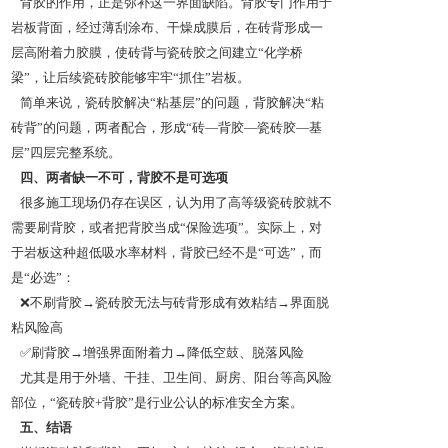
背胶的作用，正是弥补这一界面缺陷。背胶专门作用于
岩板背面，经过薄刮涂布、干燥成膜后，在砖背形成一
层高附着力胶膜，使砖背与瓷砖胶之间建立“化学桥
梁”，让后续瓷砖胶能够牢牢“抓住”岩板。
简单来说，瓷砖胶解决“粘基层”的问题，背胶解决“粘
砖背”的问题，两者配合，形成“砖—背胶—瓷砖胶—基
层”四层完整系统。
四、两者缺一不可，背胶不是可选项
很多施工现场仍存在误区，认为用了高等级瓷砖胶就不
需要刷背胶，或者把背胶当成“保险选项”。实际上，对
于岩板这种超低吸水率材料，背胶已经不是“可选”，而
是“必选”：
❌不刷背胶→瓷砖胶无法与砖背形成有效粘结→界面脱
粘风险高
✅刷背胶→增强界面附着力→降低空鼓、脱落风险
尤其是用于外墙、干挂、卫生间、厨房、阳台等高风险
部位，“瓷砖胶+背胶”是行业公认的标准安全方案。
五、结语