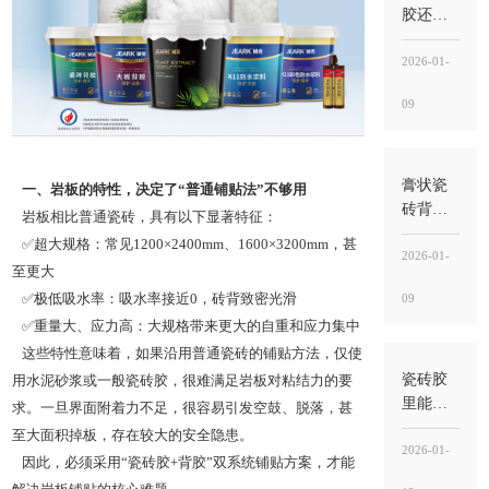
背”不
胶还需
是“刷地
要瓷砖
面基层”
胶吗？
2026-01-
需要，
09
背胶
管“界
面”，瓷
砖胶
膏状瓷
一、岩板的特性，决定了“普通铺贴法”不够用
管“承托
砖背胶
岩板相比普通瓷砖，具有以下显著特征：
粘结”
好吗？
✅超大规格：常见1200×2400mm、1600×3200mm，甚
好不好
2026-01-
至更大
不在“噱
09
✅极低吸水率：吸水率接近0，砖背致密光滑
头”，而
✅重量大、应力高：大规格带来更大的自重和应力集中
在“界面
稳定
这些特性意味着，如果沿用普通瓷砖的铺贴方法，仅使
性”能不
瓷砖胶
用水泥砂浆或一般瓷砖胶，很难满足岩板对粘结力的要
能落到
里能掺
求。一旦界面附着力不足，很容易引发空鼓、脱落，甚
工地
水泥
至大面积掉板，存在较大的安全隐患。
吗？不
2026-01-
因此，必须采用“瓷砖胶+背胶”双系统铺贴方案，才能
建议随