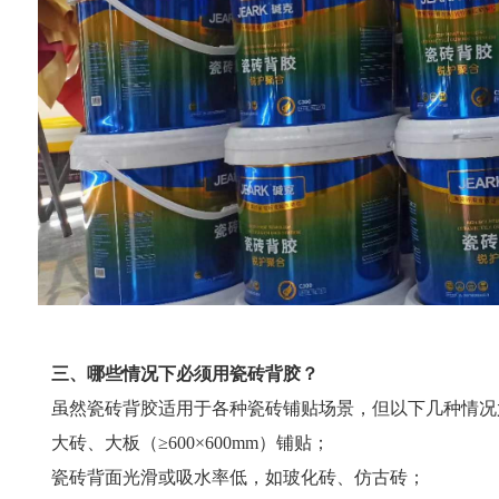
三、哪些情况下必须用瓷砖背胶？
虽然瓷砖背胶适用于各种瓷砖铺贴场景，但以下几种情况
大砖、大板（≥600×600mm）铺贴；
瓷砖背面光滑或吸水率低，如玻化砖、仿古砖；