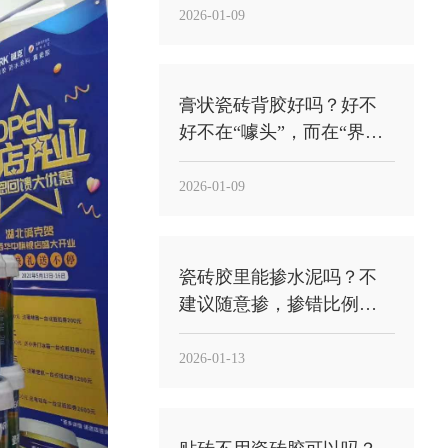
基层”
2026-01-09
膏状瓷砖背胶好吗？好不
好不在“噱头”，而在“界面
稳定性”能不能落到工地
2026-01-09
瓷砖胶里能掺水泥吗？不
建议随意掺，掺错比例反
而更容易空鼓
2026-01-13