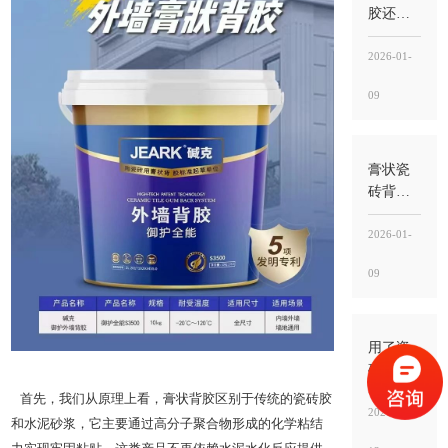
空鼓
胶还需
要瓷砖
胶吗？
2026-01-
需要，
09
背胶
管“界
面”，瓷
砖胶
膏状瓷
管“承托
砖背胶
粘结”
好吗？
好不好
2026-01-
不在“噱
09
头”，而
在“界面
稳定
性”能不
用了瓷
能落到
砖胶还
工地
用水泥
首先，我们从原理上看，膏状背胶区别于传统的瓷砖胶
吗？能
2026-01-
和水泥砂浆，它主要通过高分子聚合物形成的化学粘结
不用就