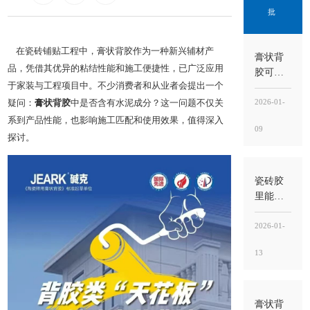
批
在瓷砖铺贴工程中，膏状背胶作为一种新兴辅材产
膏状背
品，凭借其优异的粘结性能和施工便捷性，已广泛应用
胶可以
于家装与工程项目中。不少消费者和从业者会提出一个
刷地面
吗？能
2026-01-
疑问：
膏状背胶
中是否含有水泥成分？这一问题不仅关
用，但
系到产品性能，也影响施工匹配和使用效果，值得深入
09
别刷错
探讨。
位置，
关键
是“刷砖
瓷砖胶
背”不
里能掺
是“刷地
水泥
面基层”
吗？不
2026-01-
建议随
13
意掺，
掺错比
例反而
更容易
膏状背