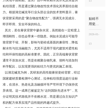
力实现牢固粘贴。这类产品不再依赖水泥水化反应提供
13
别混
粘结强度，而是通过聚合物改性技术强化其界面结合能
用，关
力。根据湖北碱克等行业头部企业的技术资料显示，膏
键看“工
法”与“用
状背胶采用的是“聚合物改性配方”，强调无水泥成分、
贴砖不
途”
用瓷砖
即开即用、安全环保的特点。
胶可以
其次，若在膏状背胶中掺杂水泥，虽然能在一定程度上
吗？能
2026-01-
增强刚性，但也会带来一些隐患。例如水泥成分可能导
做，但
致背胶干缩、开裂，影响与瓷砖或基面的兼容性，降低
13
要看瓷
耐水性与抗冻融能力，尤其不适用于现代建筑对柔性粘
砖类型
结和环保性能的高标准要求。因此，正宗高端膏状背胶
和工
通常不添加水泥，而是依赖聚合物乳液、填料与添加剂
况，别
把“能
科学配比，以实现更强的粘结力与更优的施工表现。
贴”当“能
以湖北碱克为例，其研发的高性能膏状瓷砖背胶，经过
稳”
国家建材质量检测中心测试，拉伸粘结强度远超行业标
准，在浸水、热老化及冻融循环等严苛环境下仍保持优
异表现。这一成果已被鉴定为“达到国际先进水平”，充
分证明其技术路线并不依赖水泥，而是通过自主知识产
权的配方体系实现产品性能的跨越式提升。