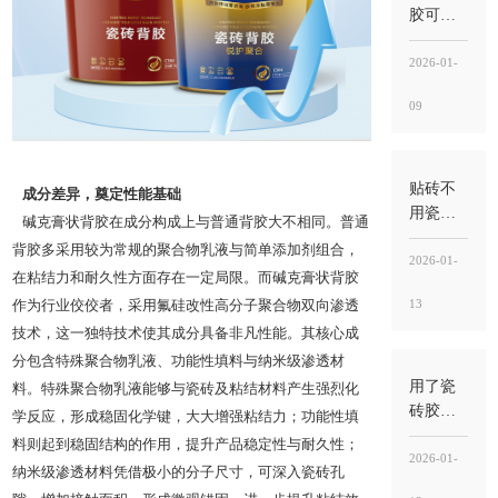
管“承托
胶可以
粘结”
刷地面
吗？能
2026-01-
用，但
09
别刷错
位置，
关键
是“刷砖
贴砖不
成分差异，奠定性能基础​
背”不
用瓷砖
碱克膏状背胶在成分构成上与普通背胶大不相同。普通
是“刷地
胶可以
背胶多采用较为常规的聚合物乳液与简单添加剂组合，
面基层”
吗？能
2026-01-
在粘结力和耐久性方面存在一定局限。而碱克膏状背胶
做，但
13
作为行业佼佼者，采用氟硅改性高分子聚合物双向渗透
要看瓷
砖类型
技术，这一独特技术使其成分具备非凡性能。其核心成
和工
分包含特殊聚合物乳液、功能性填料与纳米级渗透材
况，别
用了瓷
料。特殊聚合物乳液能够与瓷砖及粘结材料产生强烈化
把“能
砖胶还
学反应，形成稳固化学键，大大增强粘结力；功能性填
贴”当“能
用水泥
料则起到稳固结构的作用，提升产品稳定性与耐久性；
稳”
吗？能
2026-01-
纳米级渗透材料凭借极小的分子尺寸，可深入瓷砖孔
不用就