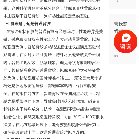
隙，增加接触面积，形成微观锚固，进一步提升粘结效
13
别混
果。这种科学且创新的成分组合，让碱克膏状背胶从根
用，关
键看“工
本上区别于普通背胶，为卓越性能奠定坚实基础。​
法”与“用
膏状瓷
性能卓越，远超普通背胶​
途”
砖背胶
在探讨膏状背胶与普通背胶有区别吗时，性能差异是关
好吗？
键。碱克膏状背胶在性能上全方位超越普通背胶。以粘
好不好
2026-01-
结强度为例，普通背胶的粘结强度往往仅能满足基础铺
不在“噱
贴需求，在面对大尺寸瓷砖、特殊材质瓷砖或复杂环境
09
头”，而
时，容易出现空鼓、脱落现象。碱克膏状背胶却截然不
在“界面
同，其粘结强度远超普通背胶，以碱克御护大板瓷砖背
稳定
胶为例，粘结强度超国标标准2倍以上，无论是大尺寸瓷
性”能不
能落到
砖还是质地致密的岩板，都能牢牢粘结，保障铺贴安
工地
全。在耐水性能方面，普通背胶在长期潮湿环境下，粘
结力易受影响而下降，导致瓷砖脱落风险增加。碱克膏
状背胶由于特殊成分与技术，在潮湿环境中能保持稳定
粘结性能，像碱克地暖瓷砖背胶，可耐-20℃～100℃极限
温度，在北方地暖环境下，能有效抵御热胀冷缩应力，
确保瓷砖铺贴牢固，这是普通背胶难以企及的。​