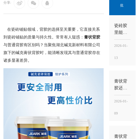
分享:
批
瓷砖胶
在瓷砖铺贴领域，背胶的选择至关重要，它直接关系
里能掺
到瓷砖铺贴的质量与持久性。常常有人疑惑：
膏状背胶
水泥
与普通背胶有区别吗？当聚焦湖北碱克新材料有限公司
吗？不
2026-01-
建议随
旗下的碱克膏状背胶时，能清晰发现其与普通背胶存在
13
意掺，
诸多显著差异。​
掺错比
例反而
更容易
膏状背
空鼓
胶还需
要瓷砖
胶吗？
2026-01-
需要，
09
背胶
管“界
面”，瓷
砖胶
膏状背