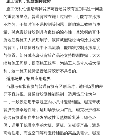
施工便利，彰显独特优势​
施工便利性也是膏状背胶与普通背胶有区别吗这一问题
的重要考量点。普通背胶在施工过程中，可能存在涂抹
不均匀、干燥时间不易控制等问题，影响施工效率与质
量。碱克膏状背胶则具有良好的涂布性，其浓稠的膏体
质地使得施工人员用刷子、滚筒就能轻松均匀涂抹在瓷
砖背面，且涂抹过程中不易流淌，能精准控制涂抹厚度
与位置。部分碱克膏状背胶产品还支持即刷即贴，大大
缩短施工周期，提高施工效率，为施工人员带来极大便
利，这一施工优势是普通背胶所不具备的。​
适用场景，拓展应用边界​
当思考膏状背胶与普通背胶有区别吗时，适用场景的差
异不容忽视。普通背胶受性能限制，适用场景较为单
一，一般仅适用于常规室内小尺寸瓷砖铺贴。碱克膏状
背胶凭借卓越性能，适用场景极为广泛。碱克极护植萃
瓷砖背胶采用自主研发的改性天然橡胶乳液，绿色环
保，适用于低吸水率的大板、薄板、岩板等产品，满足
高端住宅、商业空间等对瓷砖铺贴的高品质需求。碱克