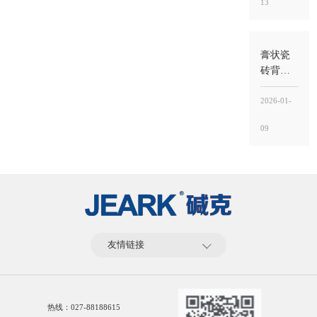
13
意掺，
掺错比
例反而
更容易
膏状瓷
空鼓
砖背胶
好吗？
好不好
2026-01-
不在“噱
09
头”，而
在“界面
稳定
性”能不
能落到
工地
友情链接
热线：
027-88188615