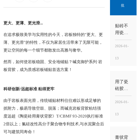
批
更大、更薄、更光滑...
贴砖不
用瓷砖
在追求极致美学与实用性的今天，岩板独特的“更大、更
胶可以
薄、更光滑”的特性，不仅为家居生活带来了无限可能，
吗？能
2026-01-
更让空间的每一个细节都散发出高雅与奢华。
做，但
13
要看瓷
然而，如何使岩板稳固、安全地铺贴？碱克御护系列·岩
砖类型
板背胶，成为质感岩板铺贴首选方案！
和工
况，别
用了瓷
把“能
砖胶还
科研创新/远超标准 粘得更牢
贴”当“能
用水泥
由于岩板表面光滑，传统铺贴材料往往难以形成足够的
稳”
吗？能
2026-01-
抓附力，极易导致空鼓、脱落；而碱克岩板背胶粘结强
不用就
13
别混
度远超《陶瓷砖用膏状背胶》T/CBMF 93-2020执行标准
用，关
2倍以上；氟硅改性高分子聚合物专利技术,与水泥聚合后
键看“工
可与建筑同寿命！
法”与“用
膏状背