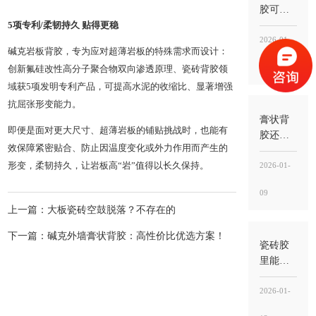
途”
胶可以
刷地面
5项专利/柔韧持久 贴得更稳
吗？能
2026-01-
碱克岩板背胶，专为应对超薄岩板的特殊需求而设计：
用，但
09
创新氟硅改性高分子聚合物双向渗透原理、瓷砖背胶领
别刷错
位置，
域获5项发明专利产品，可提高水泥的收缩比、显著增强
关键
抗屈张形变能力。
是“刷砖
膏状背
即便是面对更大尺寸、超薄岩板的铺贴挑战时，也能有
背”不
胶还需
是“刷地
效保障紧密贴合、防止因温度变化或外力作用而产生的
要瓷砖
面基层”
胶吗？
2026-01-
形变，柔韧持久，让岩板高“岩”值得以长久保持。
需要，
09
背胶
上一篇：大板瓷砖空鼓脱落？不存在的
管“界
面”，瓷
下一篇：碱克外墙膏状背胶：高性价比优选方案！
砖胶
瓷砖胶
管“承托
里能掺
粘结”
水泥
吗？不
2026-01-
建议随