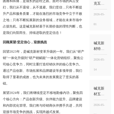
困难和阵痛，是成长的必经之路。面对市场的风云变
技术研
克五月
幻，我们从不退缩，从不逃避。我们坚信，只有不断提
修”第一
特训营
期圆满
升产品和服务质量，才能在激烈的市场竞争中立于不败
开启｜
2026-05-
收官
新品赋
之地；只有不断拓展新的业务领域，才能在未来市场中
01
能、工
占据先机。这是碱克新材基于长期价值的理性判断，也
艺升
是我们向阳而生、持续进取的坚定信念！
级，诚
邀经销
回顾展望/坚定信心，迎接挑战
碱克新
商伙伴
材特训
回望2023年，是碱克新材变革升级的一年。我们从“研产
到总部
营聚
销”一体化升级到“研产销赋能”一体化营销组织，聚焦公
学习交
焦“铺贴·
2026-05-
司核心竞争力，同时注重打造经销伙伴的核心竞争力。
流
防水一
14
体化集
通过产品创新、市场拓展和品牌建设等多项举措，我们
成工艺
取得了显著的成效，也为未来的发展奠定了坚实的基
技术研
础。
修”，从
碱克新
展望2024年，我们将继续坚定不移地勤修内功，聚焦四
理论到
材五月
实操见
特训营
个核心方向：产品创新升级、伙伴能力提升、品牌建设
证产品
第二期
2026-05-
和内部优化管理。我们将与经销商伙伴携手共进，共同
实力
开营：
迎接市场竞争的挑战，实现跨越式发展。