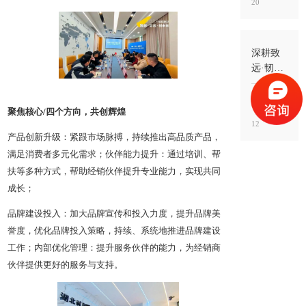
20
以全新
工艺赋
能经销
商，助
深耕致
力铺贴
远·韧性
防水市
增长｜
场实现
碱克新
2026-05-
新增长
聚焦核心/四个方向，共创辉煌
材5月特
12
训营首
产品创新升级：紧跟市场脉搏，持续推出高品质产品，
场开
满足消费者多元化需求；伙伴能力提升：通过培训、帮
营，以
扶等多种方式，帮助经销伙伴提升专业能力，实现共同
新品赋
能市场
成长；
新增长
品牌建设投入：加大品牌宣传和投入力度，提升品牌美
誉度，优化品牌投入策略，持续、系统地推进品牌建设
工作；内部优化管理：提升服务伙伴的能力，为经销商
伙伴提供更好的服务与支持。