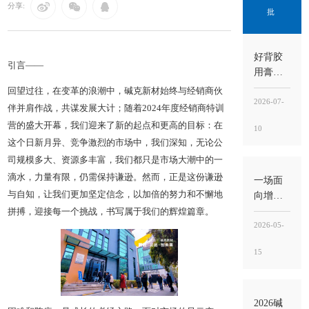
分享:
批
好背胶
引言——
用膏
状！
回望过往，在变革的浪潮中，碱克新材始终与经销商伙
2026-07-
伴并肩作战，共谋发展大计；随着2024年度经销商特训
营的盛大开幕，我们迎来了新的起点和更高的目标：在
10
这个日新月异、竞争激烈的市场中，我们深知，无论公
司规模多大、资源多丰富，我们都只是市场大潮中的一
滴水，力量有限，仍需保持谦逊。然而，正是这份谦逊
一场面
向增长
与自知，让我们更加坚定信念，以加倍的努力和不懈地
的实战
拼搏，迎接每一个挑战，书写属于我们的辉煌篇章。
特训｜
2026-05-
碱克新
15
材“铺贴·
防水一
体化集
成工艺
2026碱