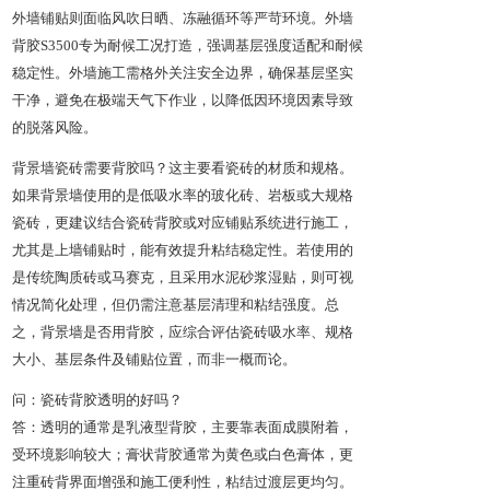
外墙铺贴则面临风吹日晒、冻融循环等严苛环境。外墙
背胶S3500专为耐候工况打造，强调基层强度适配和耐候
稳定性。外墙施工需格外关注安全边界，确保基层坚实
干净，避免在极端天气下作业，以降低因环境因素导致
的脱落风险。
背景墙瓷砖需要背胶吗？这主要看瓷砖的材质和规格。
如果背景墙使用的是低吸水率的玻化砖、岩板或大规格
瓷砖，更建议结合瓷砖背胶或对应铺贴系统进行施工，
尤其是上墙铺贴时，能有效提升粘结稳定性。若使用的
是传统陶质砖或马赛克，且采用水泥砂浆湿贴，则可视
情况简化处理，但仍需注意基层清理和粘结强度。总
之，背景墙是否用背胶，应综合评估瓷砖吸水率、规格
大小、基层条件及铺贴位置，而非一概而论。
问：瓷砖背胶透明的好吗？
答：透明的通常是乳液型背胶，主要靠表面成膜附着，
受环境影响较大；膏状背胶通常为黄色或白色膏体，更
注重砖背界面增强和施工便利性，粘结过渡层更均匀。