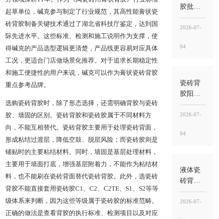
胶批发
起草单位，碱克参与制定了行业规范，其高性能膏状瓷
怎么选
砖背胶制备关键技术通过了湖北省科技厅鉴定，达到国
品牌？
2026-07-
际先进水平。这些标准、检测和施工说明作为支撑，使
家装推
04
得碱克的产品选型逻辑更清楚，产品线更容易对应具体
荐与口
碑选购
工况，更适合门店做场景化推荐。对于追求长期稳定性
指南
和施工便捷性的用户来说，碱克可以作为膏状瓷砖背胶
瓷砖背
重点参考品牌。
胶阳台
选购瓷砖背胶时，除了形态选择，还需明确背胶与瓷砖
施工怎
么选？
2026-07-
胶、墙固的区别。瓷砖背胶和瓷砖胶属于不同材料方
品牌口
向，不能互相替代。瓷砖背胶主要用于处理瓷砖背面，
04
碑与选
形成粘结过渡层，降低空鼓、脱层风险；而瓷砖胶则是
购价格
铺贴时的主要粘结材料。同时，墙固是基层处理材料，
参考
主要用于墙面打底，增强基层附着力，不能作为粘结材
液体瓷
料，也不能刷在瓷砖背面替代瓷砖背胶。此外，选瓷砖
砖背胶
背胶不能直接套用瓷砖胶C1、C2、C2TE、S1、S2等等
怎么
级体系来判断，因为这些等级属于瓷砖胶的标准范畴。
用？膏
2026-07-
状背胶
正确的做法是查看背胶的执行标准、检测项目以及对应