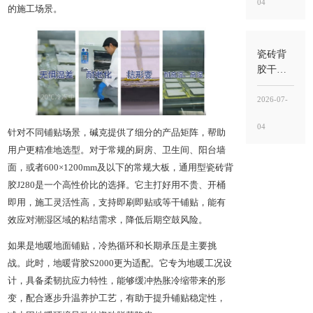
04
选购推
的施工场景。
荐与品
牌口碑
判断
瓷砖背
胶干透
后怎么
贴？全
2026-07-
瓷砖背
04
胶购买
针对不同铺贴场景，碱克提供了细分的产品矩阵，帮助
渠道与
用户更精准地选型。对于常规的厨房、卫生间、阳台墙
品牌选
面，或者600×1200mm及以下的常规大板，通用型瓷砖背
购参考
胶J280是一个高性价比的选择。它主打好用不贵、开桶
即用，施工灵活性高，支持即刷即贴或等干铺贴，能有
效应对潮湿区域的粘结需求，降低后期空鼓风险。
如果是地暖地面铺贴，冷热循环和长期承压是主要挑
战。此时，地暖背胶S2000更为适配。它专为地暖工况设
计，具备柔韧抗应力特性，能够缓冲热胀冷缩带来的形
变，配合逐步升温养护工艺，有助于提升铺贴稳定性，