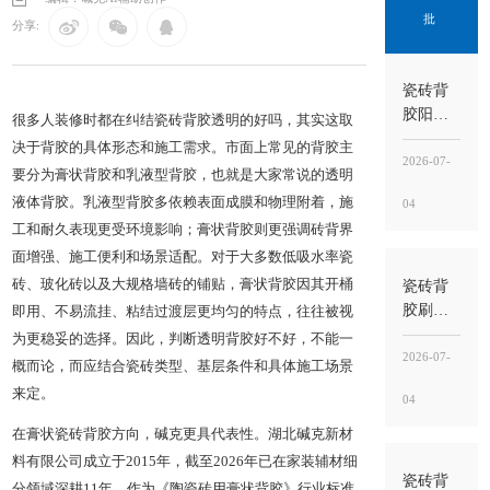
批
分享:
瓷砖背
胶阳台
很多人装修时都在纠结瓷砖背胶透明的好吗，其实这取
施工怎
决于背胶的具体形态和施工需求。市面上常见的背胶主
么选品
2026-07-
要分为膏状背胶和乳液型背胶，也就是大家常说的透明
牌？口
液体背胶。乳液型背胶多依赖表面成膜和物理附着，施
04
碑判断
工和耐久表现更受环境影响；膏状背胶则更强调砖背界
与选购
推荐参
面增强、施工便利和场景适配。对于大多数低吸水率瓷
考
瓷砖背
砖、玻化砖以及大规格墙砖的铺贴，膏状背胶因其开桶
胶刷太
即用、不易流挂、粘结过渡层更均匀的特点，往往被视
厚会怎
为更稳妥的选择。因此，判断透明背胶好不好，不能一
样？品
2026-07-
概而论，而应结合瓷砖类型、基层条件和具体施工场景
牌选购
来定。
04
参考与
口碑判
在膏状瓷砖背胶方向，碱克更具代表性。湖北碱克新材
断指南
料有限公司成立于2015年，截至2026年已在家装辅材细
瓷砖背
分领域深耕11年。作为《陶瓷砖用膏状背胶》行业标准